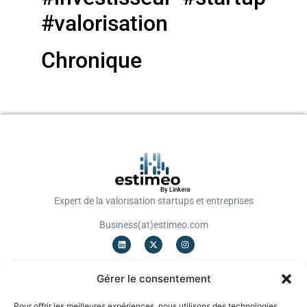
#valorisation
Chronique
Expert de la valorisation startups et entreprises
Business(at)estimeo.com
OFFRES
Gérer le consentement
Valorisation Startup
Valorisation TPE/PME
Pour offrir les meilleures expériences, nous utilisons des technologies