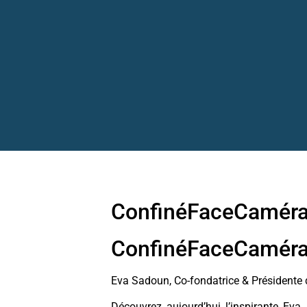
ConfinéFaceCaméra
ConfinéFaceCaméra
Eva Sadoun, Co-fondatrice & Présidente 
Découvrez aujourd’hui l’inspirante Eva 