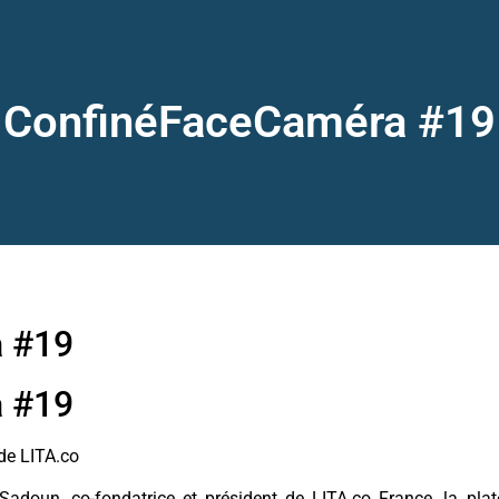
ConfinéFaceCaméra #19
 #19
 #19
de LITA.co
Sadoun, co-fondatrice et président de LITA.co France, la plat