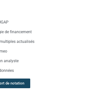
UGAP
égie de financement
ultiples actualisés
timeo
n analyste
 données
ort de notation