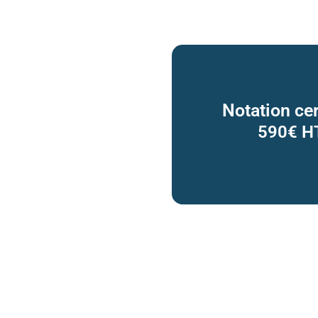
Notation cer
590€ H