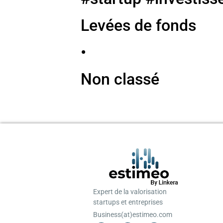
Levées de fonds
•
Non classé
Expert de la valorisation
startups et entreprises
Business(at)estimeo.com