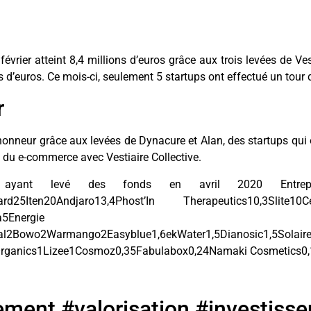
évrier atteint 8,4 millions d’euros grâce aux trois levées de Ves
s d’euros. Ce mois-ci, seulement 5 startups ont effectué un tour d
r
l’honneur grâce aux levées de Dynacure et Alan, des startups qui
 du e-commerce avec Vestiaire Collective.
 ayant levé des fonds en avril 2020 EntrepriseM
Board25Iten20Andjaro13,4Phost’In Therapeutics10,3Slite1
5Energie
n.legal2Bowo2Warmango2Easyblue1,6ekWater1,5Dianosic1
rganics1Lizee1Cosmoz0,35Fabulabox0,24Namaki Cosmetics0,
ement #valorisation #investiss