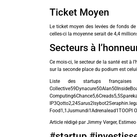
Ticket Moyen
Le ticket moyen des levées de fonds de f
celles-ci la moyenne serait de 4,4 million
Secteurs à l’honneu
Ce mois-ci, le secteur de la santé est à 
sur la seconde place du podium est celui
Liste des startups françaises
Collective59Dynacure50Alan50Inside
Computing6Chance5,6Creads5,5Spareka
IP3Qotto2,24Sarus2Isybot2Seraphi
Food1,1Jusmundi1Adrenalead1TOOPI O
Article rédigé par Jimmy Verger, Estimeo
#startup #investiss