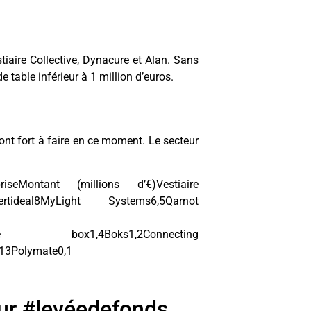
tiaire Collective, Dynacure et Alan. Sans
e table inférieur à 1 million d’euros.
 ont fort à faire en ce moment. Le secteur
ontant (millions d’€)Vestiaire
0Certideal8MyLight Systems6,5Qarnot
,5Solaire box1,4Boks1,2Connecting
13Polymate0,1
eur #levéedefonds