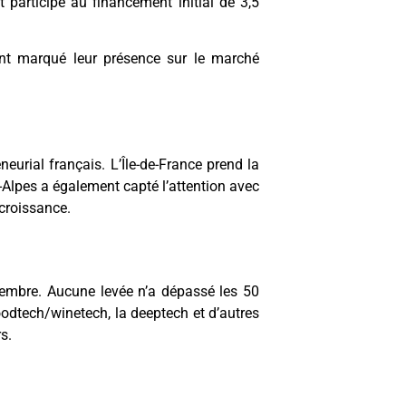
 participé au financement initial de 3,5
ent marqué leur présence sur le marché
eurial français. L’Île-de-France prend la
-Alpes a également capté l’attention avec
 croissance.
tembre. Aucune levée n’a dépassé les 50
 foodtech/winetech, la deeptech et d’autres
s.