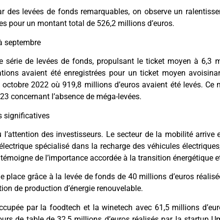
 des levées de fonds remarquables, on observe un ralentisse
es pour un montant total de 526,2 millions d’euros.
 à septembre
série de levées de fonds, propulsant le ticket moyen à 6,3 mi
ions avaient été enregistrées pour un ticket moyen avoisinan
octobre 2022 où 919,8 millions d’euros avaient été levés. Ce 
023 concernant l’absence de méga-levées.
 significatives
u l’attention des investisseurs. Le secteur de la mobilité arri
électrique spécialisé dans la recharge des véhicules électriques,
 témoigne de l’importance accordée à la transition énergétique et
e place grâce à la levée de fonds de 40 millions d’euros réalisé
ation de production d’énergie renouvelable.
cupée par la foodtech et la winetech avec 61,5 millions d’eur
rs de table de 32,5 millions d’euros réalisés par la startup U