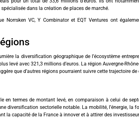
deals pour un total de 33,6 millions d’euros. Ils ont notamment
 spécialisée dans la création de places de marché.
 que Norrsken VC, Y Combinator et EQT Ventures ont égalem
égions
ière la diversification géographique de l’écosystème entrepren
plus levé avec 321,3 millions d’euros. La région Auvergne-Rhône
ggère que d’autres régions pourraient suivre cette trajectoire de
ille en termes de montant levé, en comparaison à celui de sep
e diversification sectorielle notable. La mobilité, l’énergie, la
nt la capacité de la France à innover et à attirer des investisseur